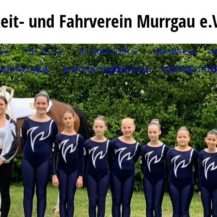
eit- und Fahrverein Murrgau e.
N
ANLAGE
PFERDESPORT
TERMINE
I
DOWNLOADS
KONTAKT/IMPRESSUM
DATENSCHUT