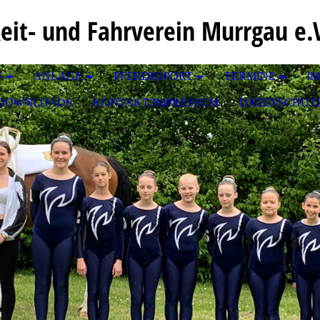
eit- und Fahrverein Murrgau e.
N
ANLAGE
PFERDESPORT
TERMINE
I
DOWNLOADS
KONTAKT/IMPRESSUM
DATENSCHUT